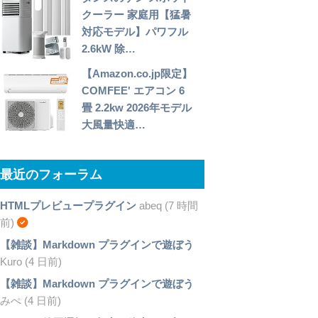
クーラー 家庭用【猛暑
対応モデル】パワフル
2.6kW 除…
【Amazon.co.jp限定】
COMFEE' エアコン 6
畳 2.2kw 2026年モデル
大風量快適…
最近のフォーラム
HTMLプレビュープラグイン
abeq (7 時間
前)
【雑談】Markdown プラグインで遊ぼう
Kuro (4 日前)
【雑談】Markdown プラグインで遊ぼう
みぺ (4 日前)