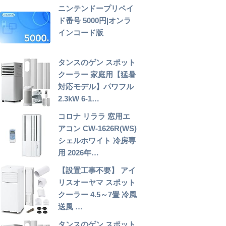
ニンテンドープリペイ
ド番号 5000円|オンラ
インコード版
タンスのゲン スポット
クーラー 家庭用【猛暑
対応モデル】パワフル
2.3kW 6-1…
コロナ リララ 窓用エ
アコン CW-1626R(WS)
シェルホワイト 冷房専
用 2026年…
【設置工事不要】 アイ
リスオーヤマ スポット
クーラー 4.5～7畳 冷風
送風 …
タンスのゲン スポット