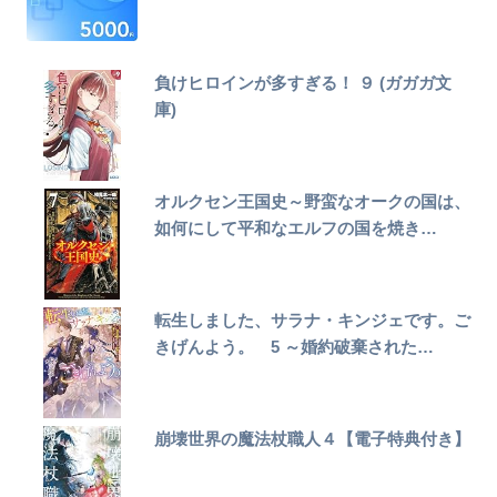
負けヒロインが多すぎる！ ９ (ガガガ文
庫)
オルクセン王国史～野蛮なオークの国は、
如何にして平和なエルフの国を焼き…
転生しました、サラナ・キンジェです。ご
きげんよう。 5 ～婚約破棄された…
崩壊世界の魔法杖職人４【電子特典付き】