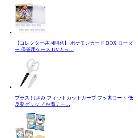
【コレクター共同開発】 ポケモンカード BOX ローダ
ー 保管用ケース UVカッ…
プラス はさみ フィットカットカーブ フッ素コート 低
反発グリップ 粘着テー…