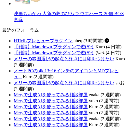
映画ちいかわ 人魚の島のひみつ ウエハース 20個 BOX
食玩
最近のフォーラム
HTMLプレビュープラグイン
abeq (3 時間前)
【雑談】Markdown プラグインで遊ぼう
Kuro (4 日前)
【雑談】Markdown プラグインで遊ぼう
みぺ (4 日前)
メリーの範囲選択の起点と終点に目印をつけたい
Kuro
(2 週間前)
ノートPCの 4k 13~16インチのアイコンとMDプレビ
ュ...
Kuro (2 週間前)
メリーの範囲選択の起点と終点に目印をつけたい
いお
(2 週間前)
Meryで生成AIを使ってみる雑談部屋
enaka (2 週間前)
Meryで生成AIを使ってみる雑談部屋
yuko (2 週間前)
Meryで生成AIを使ってみる雑談部屋
Kuro (2 週間前)
Meryで生成AIを使ってみる雑談部屋
yuko (2 週間前)
Meryで生成AIを使ってみる雑談部屋
enaka (2 週間前)
Meryで生成AIを使ってみる雑談部屋
Kuro (2 週間前)