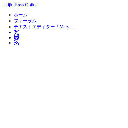
Haijin Boys Online
ホーム
フォーラム
テキストエディター「Mery」