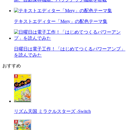
テキストエディター「Mery」の配色テーマ集
日曜日は電子工作！「はじめてつくるパワーアンプ」
を読んでみた
おすすめ
リズム天国 ミラクルスターズ -Switch