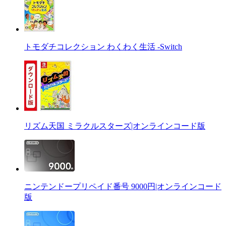
トモダチコレクション わくわく生活 -Switch
リズム天国 ミラクルスターズ|オンラインコード版
ニンテンドープリペイド番号 9000円|オンラインコード
版