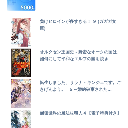
負けヒロインが多すぎる！ ９ (ガガガ文
庫)
オルクセン王国史～野蛮なオークの国は、
如何にして平和なエルフの国を焼き…
転生しました、サラナ・キンジェです。ご
きげんよう。 5 ～婚約破棄された…
崩壊世界の魔法杖職人４【電子特典付き】