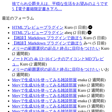
捨てられ公爵夫人は、平穏な生活をお望みのようです
5【電子書籍限定書き下ろ…
最近のフォーラム
HTMLプレビュープラグイン
Kuro (1 日前)
HTMLプレビュープラグイン
abeq (2 日前)
【雑談】Markdown プラグインで遊ぼう
Kuro (5 日前)
【雑談】Markdown プラグインで遊ぼう
みぺ (5 日前)
メリーの範囲選択の起点と終点に目印をつけたい
Kuro
(2 週間前)
ノートPCの 4k 13~16インチのアイコンとMDプレビ
ュ...
Kuro (2 週間前)
メリーの範囲選択の起点と終点に目印をつけたい
いお
(2 週間前)
Meryで生成AIを使ってみる雑談部屋
enaka (2 週間前)
Meryで生成AIを使ってみる雑談部屋
yuko (2 週間前)
Meryで生成AIを使ってみる雑談部屋
Kuro (2 週間前)
Meryで生成AIを使ってみる雑談部屋
yuko (2 週間前)
Meryで生成AIを使ってみる雑談部屋
enaka (3 週間前)
Meryで生成AIを使ってみる雑談部屋
Kuro (3 週間前)
Meryで生成AIを使ってみる雑談部屋
yuko (3 週間前)