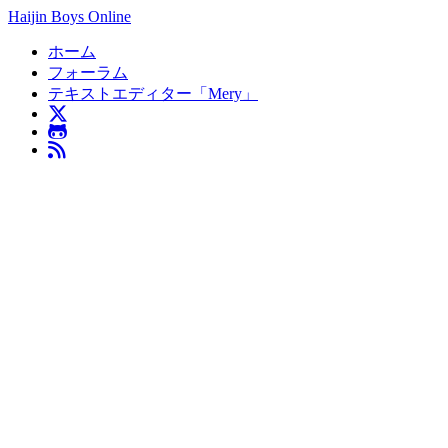
Haijin Boys Online
ホーム
フォーラム
テキストエディター「Mery」