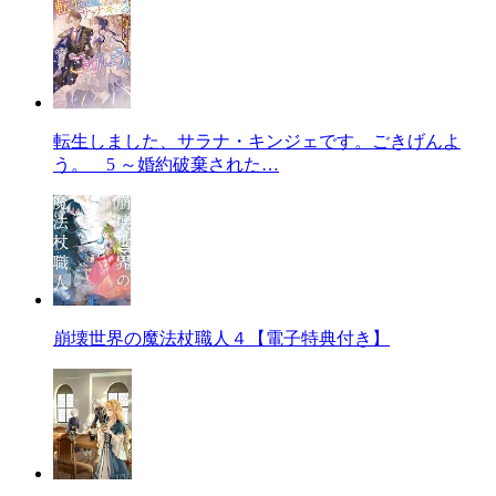
転生しました、サラナ・キンジェです。ごきげんよ
う。 5 ～婚約破棄された…
崩壊世界の魔法杖職人４【電子特典付き】