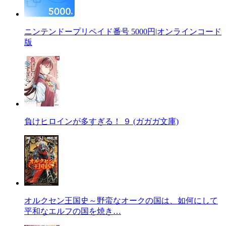
ニンテンドープリペイド番号 5000円|オンラインコード
版
負けヒロインが多すぎる！ ９ (ガガガ文庫)
オルクセン王国史～野蛮なオークの国は、如何にして
平和なエルフの国を焼き…