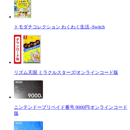
トモダチコレクション わくわく生活 -Switch
リズム天国 ミラクルスターズ|オンラインコード版
ニンテンドープリペイド番号 9000円|オンラインコード
版