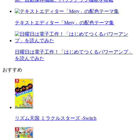
テキストエディター「Mery」の配色テーマ集
日曜日は電子工作！「はじめてつくるパワーアンプ」
を読んでみた
おすすめ
リズム天国 ミラクルスターズ -Switch