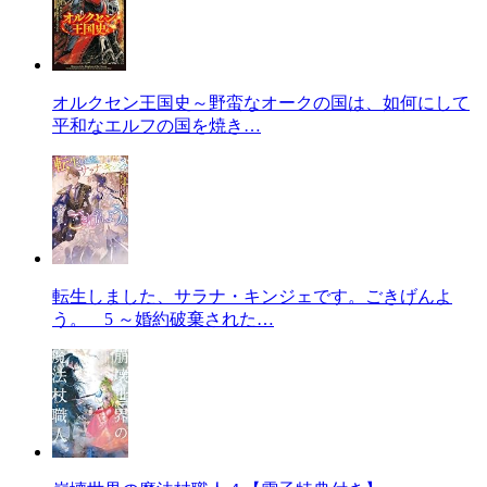
オルクセン王国史～野蛮なオークの国は、如何にして
平和なエルフの国を焼き…
転生しました、サラナ・キンジェです。ごきげんよ
う。 5 ～婚約破棄された…