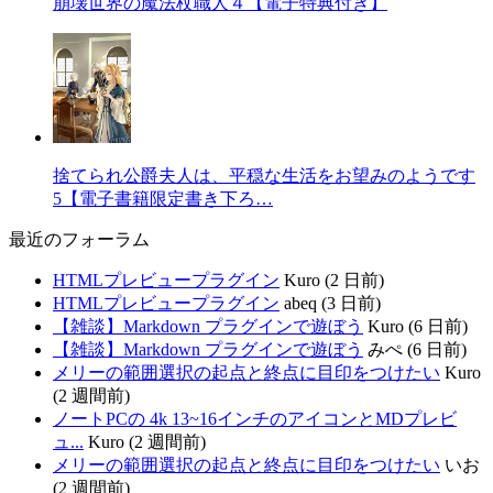
崩壊世界の魔法杖職人４【電子特典付き】
捨てられ公爵夫人は、平穏な生活をお望みのようです
5【電子書籍限定書き下ろ…
最近のフォーラム
HTMLプレビュープラグイン
Kuro (2 日前)
HTMLプレビュープラグイン
abeq (3 日前)
【雑談】Markdown プラグインで遊ぼう
Kuro (6 日前)
【雑談】Markdown プラグインで遊ぼう
みぺ (6 日前)
メリーの範囲選択の起点と終点に目印をつけたい
Kuro
(2 週間前)
ノートPCの 4k 13~16インチのアイコンとMDプレビ
ュ...
Kuro (2 週間前)
メリーの範囲選択の起点と終点に目印をつけたい
いお
(2 週間前)