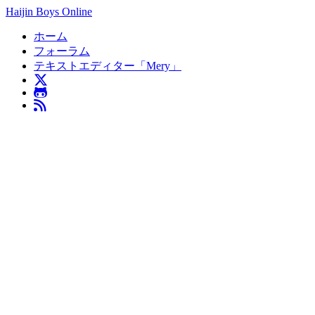
Haijin Boys Online
ホーム
フォーラム
テキストエディター「Mery」