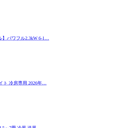
ワフル2.3kW 6-1…
イト 冷房専用 2026年…
5～7畳 冷風 送風 …