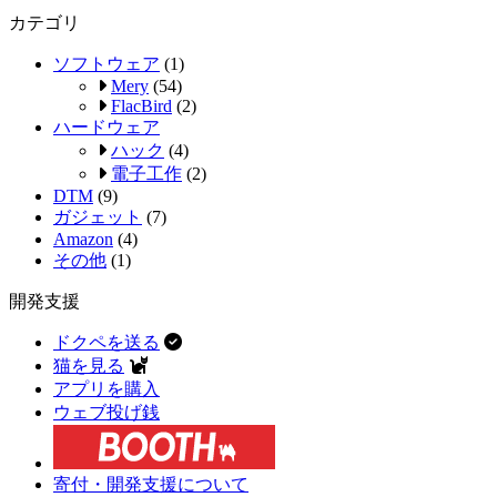
カテゴリ
ソフトウェア
(1)
Mery
(54)
FlacBird
(2)
ハードウェア
ハック
(4)
電子工作
(2)
DTM
(9)
ガジェット
(7)
Amazon
(4)
その他
(1)
開発支援
ドクペを送る
猫を見る
アプリを購入
ウェブ投げ銭
寄付・開発支援について