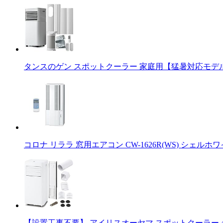
タンスのゲン スポットクーラー 家庭用【猛暑対応モデル】パ
コロナ リララ 窓用エアコン CW-1626R(WS) シェルホワ
【設置工事不要】 アイリスオーヤマ スポットクーラー 4.