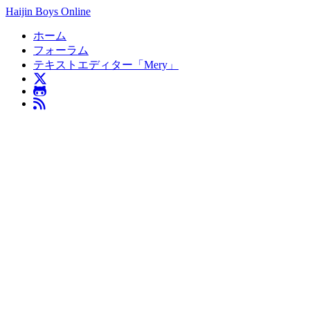
Haijin Boys Online
ホーム
フォーラム
テキストエディター「Mery」