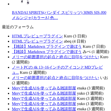
BANDAI SPIRITS(バンダイ スピリッツ) 30MS SIS-J00
メルンジャ[カラーA] 色…
最近のフォーラム
HTMLプレビュープラグイン
Kuro (3 日前)
HTMLプレビュープラグイン
abeq (4 日前)
【雑談】Markdown プラグインで遊ぼう
Kuro (7 日前)
【雑談】Markdown プラグインで遊ぼう
みぺ (1 週間前)
メリーの範囲選択の起点と終点に目印をつけたい
Kuro
(2 週間前)
ノートPCの 4k 13~16インチのアイコンとMDプレビ
ュ...
Kuro (2 週間前)
メリーの範囲選択の起点と終点に目印をつけたい
いお
(2 週間前)
Meryで生成AIを使ってみる雑談部屋
enaka (3 週間前)
Meryで生成AIを使ってみる雑談部屋
yuko (3 週間前)
Meryで生成AIを使ってみる雑談部屋
Kuro (3 週間前)
Meryで生成AIを使ってみる雑談部屋
yuko (3 週間前)
Meryで生成AIを使ってみる雑談部屋
enaka (3 週間前)