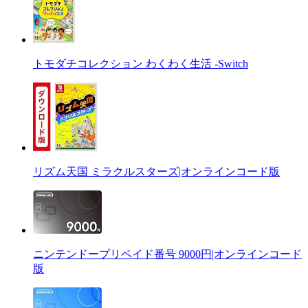
トモダチコレクション わくわく生活 -Switch
リズム天国 ミラクルスターズ|オンラインコード版
ニンテンドープリペイド番号 9000円|オンラインコード
版