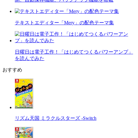
テキストエディター「Mery」の配色テーマ集
日曜日は電子工作！「はじめてつくるパワーアンプ」
を読んでみた
おすすめ
リズム天国 ミラクルスターズ -Switch