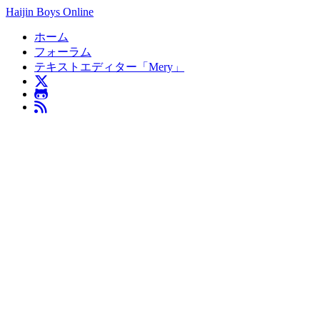
Haijin Boys Online
ホーム
フォーラム
テキストエディター「Mery」