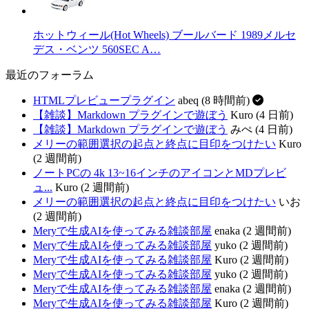
ホットウィール(Hot Wheels) ブールバード 1989メルセ
デス・ベンツ 560SEC A…
最近のフォーラム
HTMLプレビュープラグイン
abeq (8 時間前)
【雑談】Markdown プラグインで遊ぼう
Kuro (4 日前)
【雑談】Markdown プラグインで遊ぼう
みぺ (4 日前)
メリーの範囲選択の起点と終点に目印をつけたい
Kuro
(2 週間前)
ノートPCの 4k 13~16インチのアイコンとMDプレビ
ュ...
Kuro (2 週間前)
メリーの範囲選択の起点と終点に目印をつけたい
いお
(2 週間前)
Meryで生成AIを使ってみる雑談部屋
enaka (2 週間前)
Meryで生成AIを使ってみる雑談部屋
yuko (2 週間前)
Meryで生成AIを使ってみる雑談部屋
Kuro (2 週間前)
Meryで生成AIを使ってみる雑談部屋
yuko (2 週間前)
Meryで生成AIを使ってみる雑談部屋
enaka (2 週間前)
Meryで生成AIを使ってみる雑談部屋
Kuro (2 週間前)