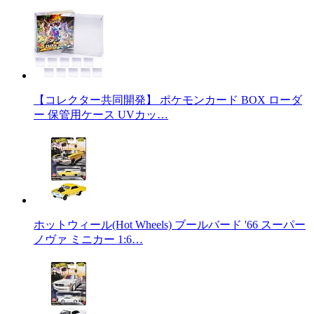
【コレクター共同開発】 ポケモンカード BOX ローダ
ー 保管用ケース UVカッ…
ホットウィール(Hot Wheels) ブールバード '66 スーパー
ノヴァ ミニカー 1:6…