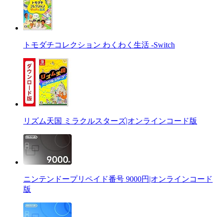
トモダチコレクション わくわく生活 -Switch
リズム天国 ミラクルスターズ|オンラインコード版
ニンテンドープリペイド番号 9000円|オンラインコード
版