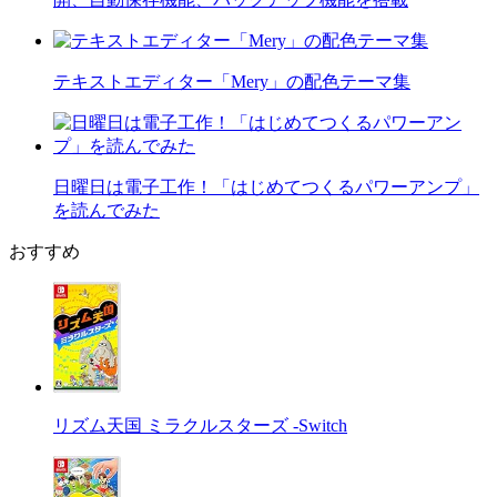
テキストエディター「Mery」の配色テーマ集
日曜日は電子工作！「はじめてつくるパワーアンプ」
を読んでみた
おすすめ
リズム天国 ミラクルスターズ -Switch