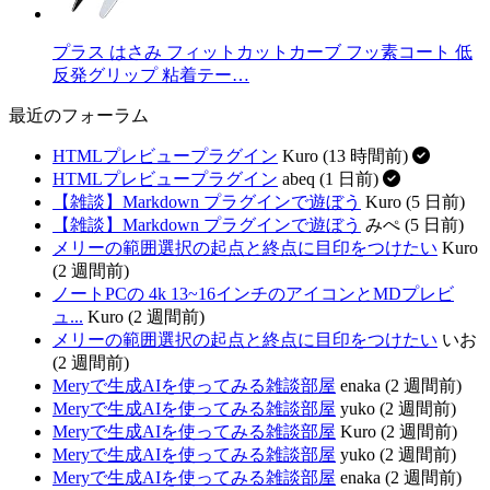
プラス はさみ フィットカットカーブ フッ素コート 低
反発グリップ 粘着テー…
最近のフォーラム
HTMLプレビュープラグイン
Kuro (13 時間前)
HTMLプレビュープラグイン
abeq (1 日前)
【雑談】Markdown プラグインで遊ぼう
Kuro (5 日前)
【雑談】Markdown プラグインで遊ぼう
みぺ (5 日前)
メリーの範囲選択の起点と終点に目印をつけたい
Kuro
(2 週間前)
ノートPCの 4k 13~16インチのアイコンとMDプレビ
ュ...
Kuro (2 週間前)
メリーの範囲選択の起点と終点に目印をつけたい
いお
(2 週間前)
Meryで生成AIを使ってみる雑談部屋
enaka (2 週間前)
Meryで生成AIを使ってみる雑談部屋
yuko (2 週間前)
Meryで生成AIを使ってみる雑談部屋
Kuro (2 週間前)
Meryで生成AIを使ってみる雑談部屋
yuko (2 週間前)
Meryで生成AIを使ってみる雑談部屋
enaka (2 週間前)