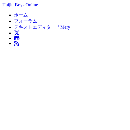
Haijin Boys Online
ホーム
フォーラム
テキストエディター「Mery」