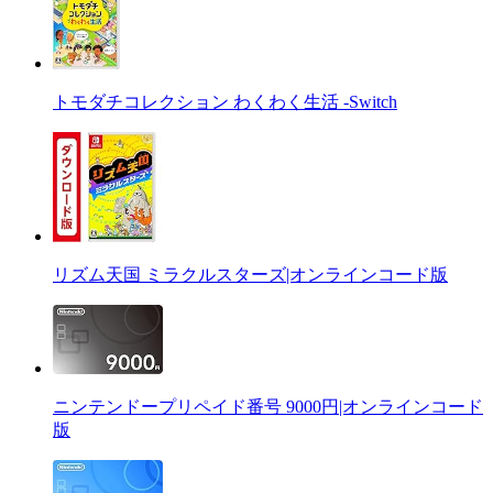
トモダチコレクション わくわく生活 -Switch
リズム天国 ミラクルスターズ|オンラインコード版
ニンテンドープリペイド番号 9000円|オンラインコード
版