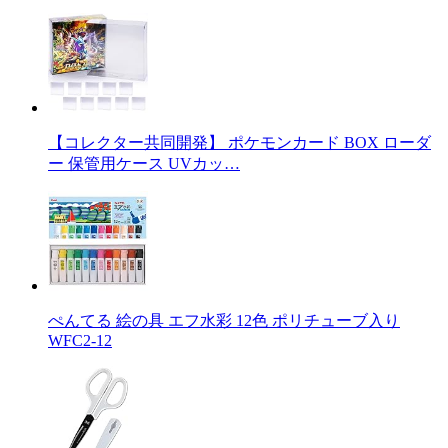
【コレクター共同開発】 ポケモンカード BOX ローダ
ー 保管用ケース UVカッ…
ぺんてる 絵の具 エフ水彩 12色 ポリチューブ入り
WFC2-12