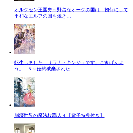
オルクセン王国史～野蛮なオークの国は、如何にして
平和なエルフの国を焼き…
転生しました、サラナ・キンジェです。ごきげんよ
う。 5 ～婚約破棄された…
崩壊世界の魔法杖職人４【電子特典付き】