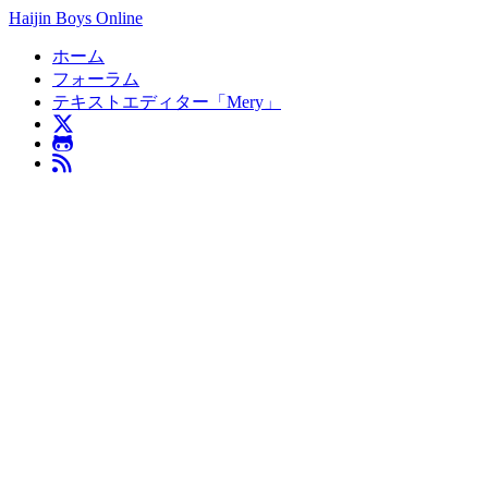
Haijin Boys Online
ホーム
フォーラム
テキストエディター「Mery」