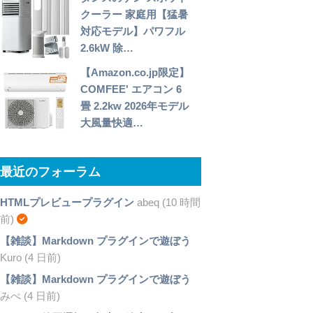
クーラー 家庭用【猛暑
対応モデル】パワフル
2.6kW 除…
【Amazon.co.jp限定】
COMFEE' エアコン 6
畳 2.2kw 2026年モデル
大風量快適…
最近のフォーラム
HTMLプレビュープラグイン
abeq (10 時間
前)
【雑談】Markdown プラグインで遊ぼう
Kuro (4 日前)
【雑談】Markdown プラグインで遊ぼう
みぺ (4 日前)