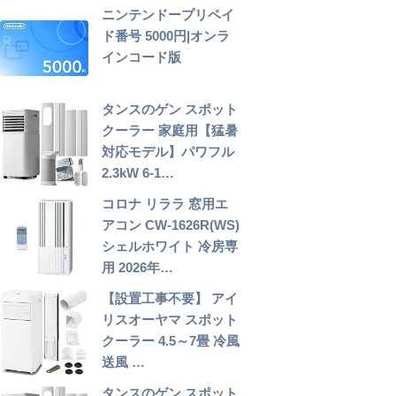
ニンテンドープリペイ
ド番号 5000円|オンラ
インコード版
タンスのゲン スポット
クーラー 家庭用【猛暑
対応モデル】パワフル
2.3kW 6-1…
コロナ リララ 窓用エ
アコン CW-1626R(WS)
シェルホワイト 冷房専
用 2026年…
【設置工事不要】 アイ
リスオーヤマ スポット
クーラー 4.5～7畳 冷風
送風 …
タンスのゲン スポット