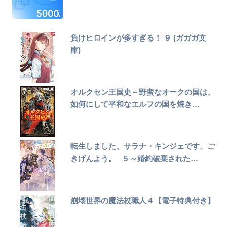
負けヒロインが多すぎる！ ９ (ガガガ文
庫)
オルクセン王国史～野蛮なオークの国は、
如何にして平和なエルフの国を焼き…
転生しました、サラナ・キンジェです。ご
きげんよう。 5 ～婚約破棄された…
崩壊世界の魔法杖職人４【電子特典付き】