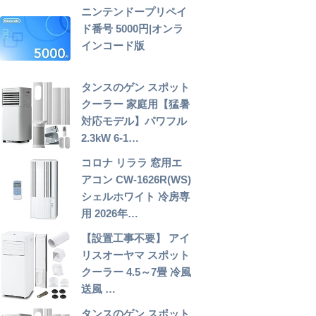
ニンテンドープリペイ
ド番号 5000円|オンラ
インコード版
タンスのゲン スポット
クーラー 家庭用【猛暑
対応モデル】パワフル
2.3kW 6-1…
コロナ リララ 窓用エ
アコン CW-1626R(WS)
シェルホワイト 冷房専
用 2026年…
【設置工事不要】 アイ
リスオーヤマ スポット
クーラー 4.5～7畳 冷風
送風 …
タンスのゲン スポット