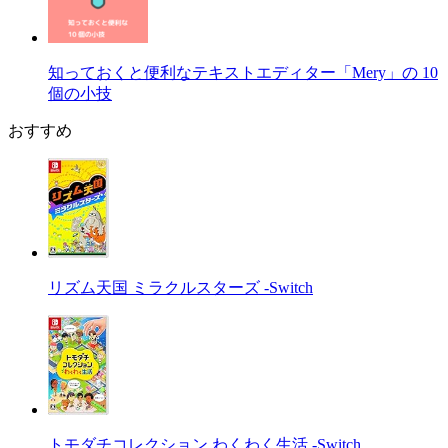
知っておくと便利なテキストエディター「Mery」の 10
個の小技
おすすめ
リズム天国 ミラクルスターズ -Switch
トモダチコレクション わくわく生活 -Switch