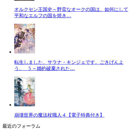
オルクセン王国史～野蛮なオークの国は、如何にして
平和なエルフの国を焼き…
転生しました、サラナ・キンジェです。ごきげんよ
う。 5 ～婚約破棄された…
崩壊世界の魔法杖職人４【電子特典付き】
最近のフォーラム