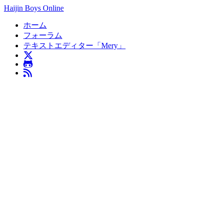
Haijin Boys Online
ホーム
フォーラム
テキストエディター「Mery」