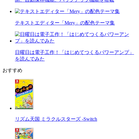
テキストエディター「Mery」の配色テーマ集
日曜日は電子工作！「はじめてつくるパワーアンプ」
を読んでみた
おすすめ
リズム天国 ミラクルスターズ -Switch