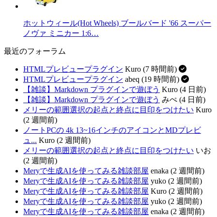
ホットウィール(Hot Wheels) ブールバード '66 スーパー
ノヴァ ミニカー 1:6…
最近のフォーラム
HTMLプレビュープラグイン
Kuro (7 時間前)
HTMLプレビュープラグイン
abeq (19 時間前)
【雑談】Markdown プラグインで遊ぼう
Kuro (4 日前)
【雑談】Markdown プラグインで遊ぼう
みぺ (4 日前)
メリーの範囲選択の起点と終点に目印をつけたい
Kuro
(2 週間前)
ノートPCの 4k 13~16インチのアイコンとMDプレビ
ュ...
Kuro (2 週間前)
メリーの範囲選択の起点と終点に目印をつけたい
いお
(2 週間前)
Meryで生成AIを使ってみる雑談部屋
enaka (2 週間前)
Meryで生成AIを使ってみる雑談部屋
yuko (2 週間前)
Meryで生成AIを使ってみる雑談部屋
Kuro (2 週間前)
Meryで生成AIを使ってみる雑談部屋
yuko (2 週間前)
Meryで生成AIを使ってみる雑談部屋
enaka (2 週間前)