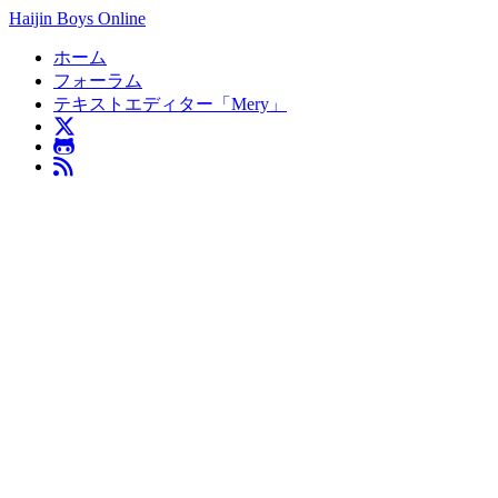
Haijin Boys Online
ホーム
フォーラム
テキストエディター「Mery」