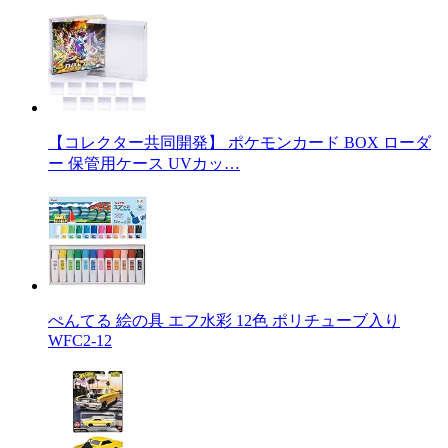
【コレクター共同開発】 ポケモンカード BOX ローダ
ー 保管用ケース UVカッ…
ぺんてる 絵の具 エフ水彩 12色 ポリチューブ入り
WFC2-12