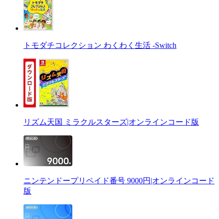
トモダチコレクション わくわく生活 -Switch
リズム天国 ミラクルスターズ|オンラインコード版
ニンテンドープリペイド番号 9000円|オンラインコード
版