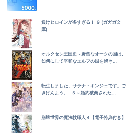
負けヒロインが多すぎる！ ９ (ガガガ文
庫)
オルクセン王国史～野蛮なオークの国は、
如何にして平和なエルフの国を焼き…
転生しました、サラナ・キンジェです。ご
きげんよう。 5 ～婚約破棄された…
崩壊世界の魔法杖職人４【電子特典付き】