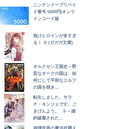
ニンテンドープリペイ
ド番号 5000円|オンラ
インコード版
負けヒロインが多すぎ
る！ ９ (ガガガ文庫)
オルクセン王国史～野
蛮なオークの国は、如
何にして平和なエルフ
の国を焼き…
転生しました、サラ
ナ・キンジェです。ご
きげんよう。 5 ～婚
約破棄された…
崩壊世界の魔法杖職人