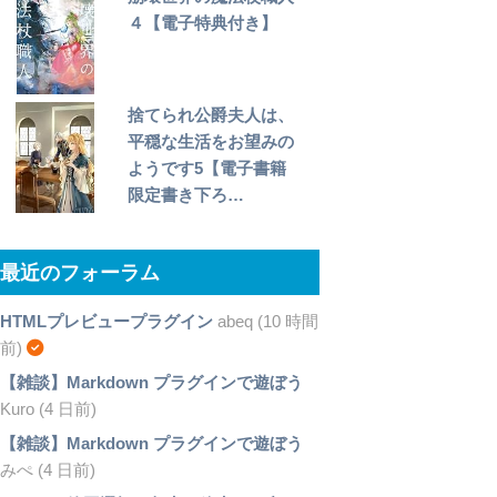
４【電子特典付き】
捨てられ公爵夫人は、
平穏な生活をお望みの
ようです5【電子書籍
限定書き下ろ…
最近のフォーラム
HTMLプレビュープラグイン
abeq (10 時間
前)
【雑談】Markdown プラグインで遊ぼう
Kuro (4 日前)
【雑談】Markdown プラグインで遊ぼう
みぺ (4 日前)