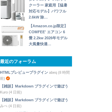
クーラー 家庭用【猛暑
対応モデル】パワフル
2.6kW 除…
【Amazon.co.jp限定】
COMFEE' エアコン 6
畳 2.2kw 2026年モデル
大風量快適…
最近のフォーラム
HTMLプレビュープラグイン
abeq (8 時間
前)
【雑談】Markdown プラグインで遊ぼう
Kuro (4 日前)
【雑談】Markdown プラグインで遊ぼう
みぺ (4 日前)