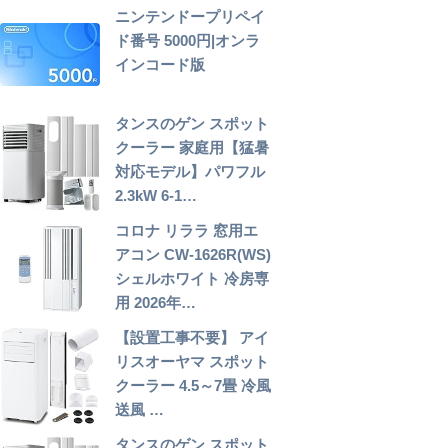
ニンテンドープリペイ
ド番号 5000円|オンラ
インコード版
タンスのゲン スポット
クーラー 家庭用【猛暑
対応モデル】パワフル
2.3kW 6-1…
コロナ リララ 窓用エ
アコン CW-1626R(WS)
シェルホワイト 冷房専
用 2026年…
【設置工事不要】 アイ
リスオーヤマ スポット
クーラー 4.5～7畳 冷風
送風 …
タンスのゲン スポット