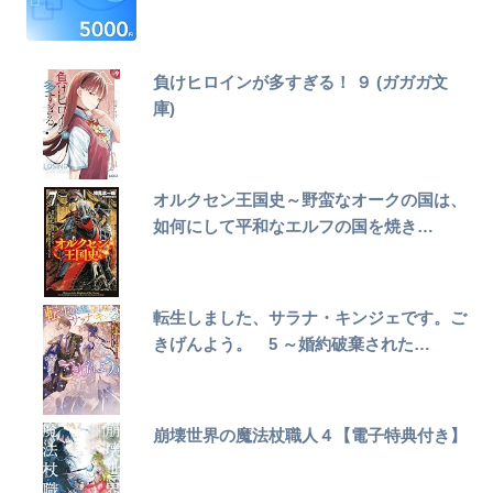
負けヒロインが多すぎる！ ９ (ガガガ文
庫)
オルクセン王国史～野蛮なオークの国は、
如何にして平和なエルフの国を焼き…
転生しました、サラナ・キンジェです。ご
きげんよう。 5 ～婚約破棄された…
崩壊世界の魔法杖職人４【電子特典付き】