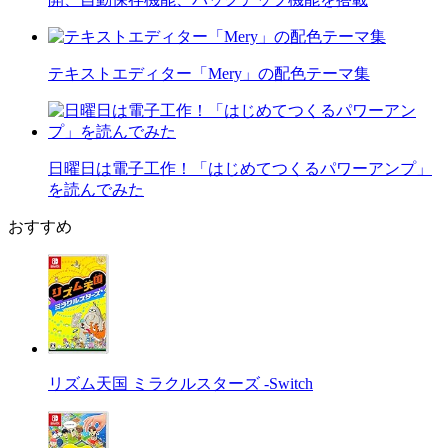
テキストエディター「Mery」の配色テーマ集
日曜日は電子工作！「はじめてつくるパワーアンプ」
を読んでみた
おすすめ
リズム天国 ミラクルスターズ -Switch