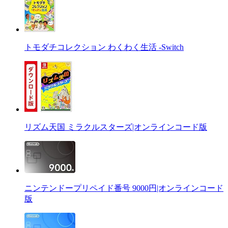
トモダチコレクション わくわく生活 -Switch
リズム天国 ミラクルスターズ|オンラインコード版
ニンテンドープリペイド番号 9000円|オンラインコード
版