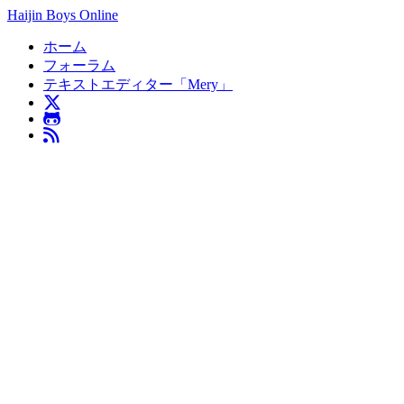
Haijin Boys Online
ホーム
フォーラム
テキストエディター「Mery」