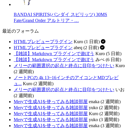
BANDAI SPIRITS(バンダイ スピリッツ) 30MS
Fate/Grand Order アルトリア・…
最近のフォーラム
HTMLプレビュープラグイン
Kuro (1 日前)
HTMLプレビュープラグイン
abeq (2 日前)
【雑談】Markdown プラグインで遊ぼう
Kuro (5 日前)
【雑談】Markdown プラグインで遊ぼう
みぺ (6 日前)
メリーの範囲選択の起点と終点に目印をつけたい
Kuro
(2 週間前)
ノートPCの 4k 13~16インチのアイコンとMDプレビ
ュ...
Kuro (2 週間前)
メリーの範囲選択の起点と終点に目印をつけたい
いお
(2 週間前)
Meryで生成AIを使ってみる雑談部屋
enaka (2 週間前)
Meryで生成AIを使ってみる雑談部屋
yuko (2 週間前)
Meryで生成AIを使ってみる雑談部屋
Kuro (2 週間前)
Meryで生成AIを使ってみる雑談部屋
yuko (3 週間前)
Meryで生成AIを使ってみる雑談部屋
enaka (3 週間前)