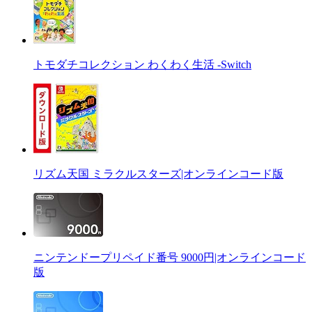
トモダチコレクション わくわく生活 -Switch
リズム天国 ミラクルスターズ|オンラインコード版
ニンテンドープリペイド番号 9000円|オンラインコード
版