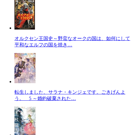
オルクセン王国史～野蛮なオークの国は、如何にして
平和なエルフの国を焼き…
転生しました、サラナ・キンジェです。ごきげんよ
う。 5 ～婚約破棄された…