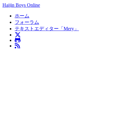
Haijin Boys Online
ホーム
フォーラム
テキストエディター「Mery」