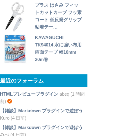
プラス はさみ フィッ
トカットカーブ フッ素
コート 低反発グリップ
粘着テー…
KAWAGUCHI
TK94014 水に強い布用
両面テープ 幅10mm
20m巻
最近のフォーラム
HTMLプレビュープラグイン
abeq (1 時間
前)
【雑談】Markdown プラグインで遊ぼう
Kuro (4 日前)
【雑談】Markdown プラグインで遊ぼう
みぺ (4 日前)