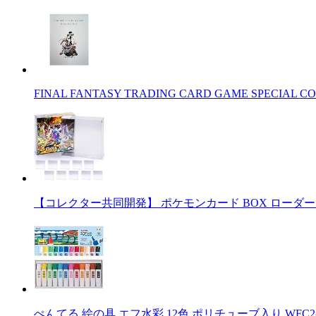
FINAL FANTASY TRADING CARD GAME SPECIAL CO
【コレクター共同開発】 ポケモンカード BOX ローダー
ぺんてる 絵の具 エフ水彩 12色 ポリチューブ入り WFC2-