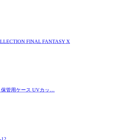
LLECTION FINAL FANTASY X
 保管用ケース UVカッ…
12