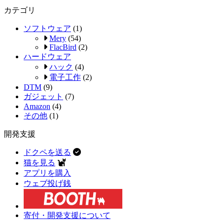
カテゴリ
ソフトウェア
(1)
Mery
(54)
FlacBird
(2)
ハードウェア
ハック
(4)
電子工作
(2)
DTM
(9)
ガジェット
(7)
Amazon
(4)
その他
(1)
開発支援
ドクペを送る
猫を見る
アプリを購入
ウェブ投げ銭
寄付・開発支援について