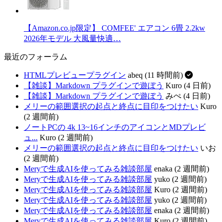
【Amazon.co.jp限定】 COMFEE' エアコン 6畳 2.2kw
2026年モデル 大風量快適…
最近のフォーラム
HTMLプレビュープラグイン
abeq (11 時間前)
【雑談】Markdown プラグインで遊ぼう
Kuro (4 日前)
【雑談】Markdown プラグインで遊ぼう
みぺ (4 日前)
メリーの範囲選択の起点と終点に目印をつけたい
Kuro
(2 週間前)
ノートPCの 4k 13~16インチのアイコンとMDプレビ
ュ...
Kuro (2 週間前)
メリーの範囲選択の起点と終点に目印をつけたい
いお
(2 週間前)
Meryで生成AIを使ってみる雑談部屋
enaka (2 週間前)
Meryで生成AIを使ってみる雑談部屋
yuko (2 週間前)
Meryで生成AIを使ってみる雑談部屋
Kuro (2 週間前)
Meryで生成AIを使ってみる雑談部屋
yuko (2 週間前)
Meryで生成AIを使ってみる雑談部屋
enaka (2 週間前)
Meryで生成AIを使ってみる雑談部屋
Kuro (2 週間前)