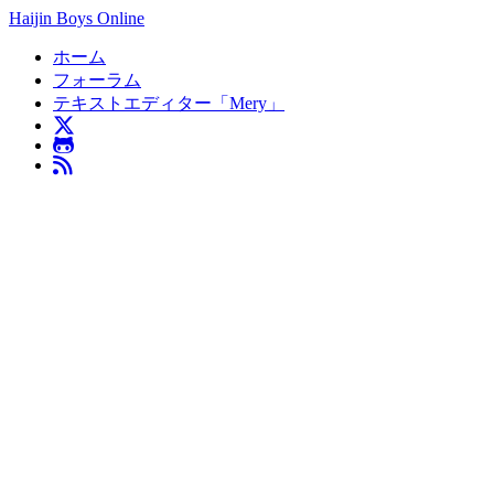
Haijin Boys Online
ホーム
フォーラム
テキストエディター「Mery」