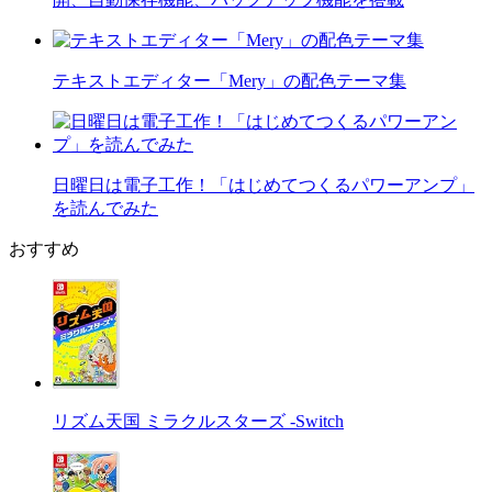
テキストエディター「Mery」の配色テーマ集
日曜日は電子工作！「はじめてつくるパワーアンプ」
を読んでみた
おすすめ
リズム天国 ミラクルスターズ -Switch