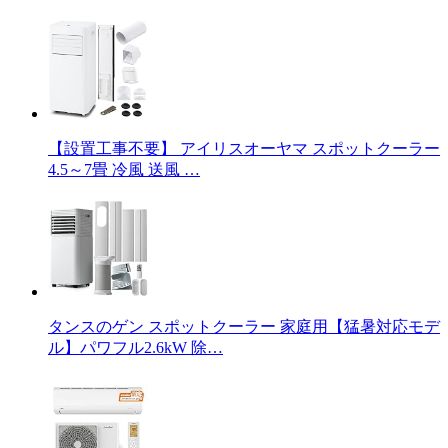
【設置工事不要】 アイリスオーヤマ スポットクーラー
4.5～7畳 冷風 送風 …
タンスのゲン スポットクーラー 家庭用【猛暑対応モデ
ル】パワフル2.6kW 除…