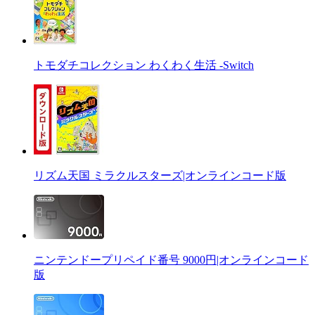
トモダチコレクション わくわく生活 -Switch
リズム天国 ミラクルスターズ|オンラインコード版
ニンテンドープリペイド番号 9000円|オンラインコード
版