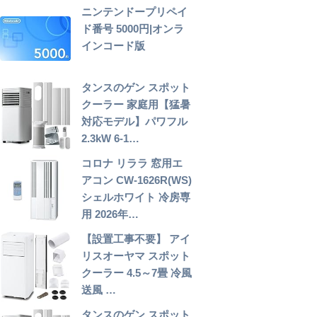
ニンテンドープリペイ
ド番号 5000円|オンラ
インコード版
タンスのゲン スポット
クーラー 家庭用【猛暑
対応モデル】パワフル
2.3kW 6-1…
コロナ リララ 窓用エ
アコン CW-1626R(WS)
シェルホワイト 冷房専
用 2026年…
【設置工事不要】 アイ
リスオーヤマ スポット
クーラー 4.5～7畳 冷風
送風 …
タンスのゲン スポット