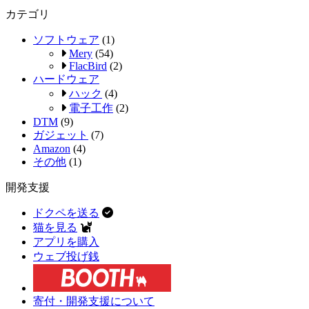
カテゴリ
ソフトウェア
(1)
Mery
(54)
FlacBird
(2)
ハードウェア
ハック
(4)
電子工作
(2)
DTM
(9)
ガジェット
(7)
Amazon
(4)
その他
(1)
開発支援
ドクペを送る
猫を見る
アプリを購入
ウェブ投げ銭
寄付・開発支援について