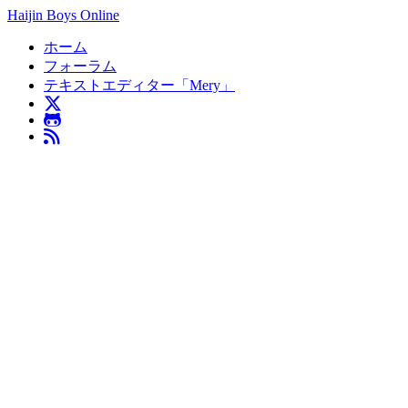
Haijin Boys Online
ホーム
フォーラム
テキストエディター「Mery」