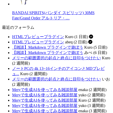
BANDAI SPIRITS(バンダイ スピリッツ) 30MS
Fate/Grand Order アルトリア・…
最近のフォーラム
HTMLプレビュープラグイン
Kuro (1 日前)
HTMLプレビュープラグイン
abeq (2 日前)
【雑談】Markdown プラグインで遊ぼう
Kuro (5 日前)
【雑談】Markdown プラグインで遊ぼう
みぺ (6 日前)
メリーの範囲選択の起点と終点に目印をつけたい
Kuro
(2 週間前)
ノートPCの 4k 13~16インチのアイコンとMDプレビ
ュ...
Kuro (2 週間前)
メリーの範囲選択の起点と終点に目印をつけたい
いお
(2 週間前)
Meryで生成AIを使ってみる雑談部屋
enaka (2 週間前)
Meryで生成AIを使ってみる雑談部屋
yuko (2 週間前)
Meryで生成AIを使ってみる雑談部屋
Kuro (2 週間前)
Meryで生成AIを使ってみる雑談部屋
yuko (3 週間前)
Meryで生成AIを使ってみる雑談部屋
enaka (3 週間前)