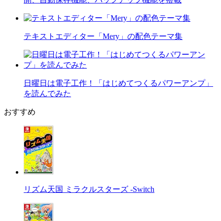
テキストエディター「Mery」の配色テーマ集
日曜日は電子工作！「はじめてつくるパワーアンプ」
を読んでみた
おすすめ
リズム天国 ミラクルスターズ -Switch