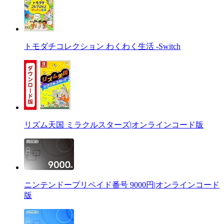
トモダチコレクション わくわく生活 -Switch
リズム天国 ミラクルスターズ|オンラインコード版
ニンテンドープリペイド番号 9000円|オンラインコード
版