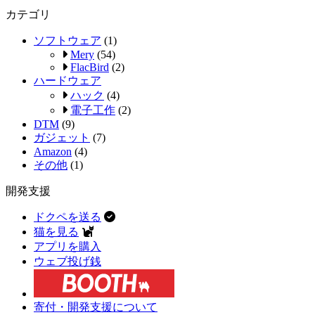
カテゴリ
ソフトウェア
(1)
Mery
(54)
FlacBird
(2)
ハードウェア
ハック
(4)
電子工作
(2)
DTM
(9)
ガジェット
(7)
Amazon
(4)
その他
(1)
開発支援
ドクペを送る
猫を見る
アプリを購入
ウェブ投げ銭
寄付・開発支援について