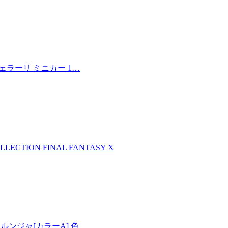
フェラーリ ミニカー 1…
LLECTION FINAL FANTASY X
00 メルンジャ[カラーA] 色…