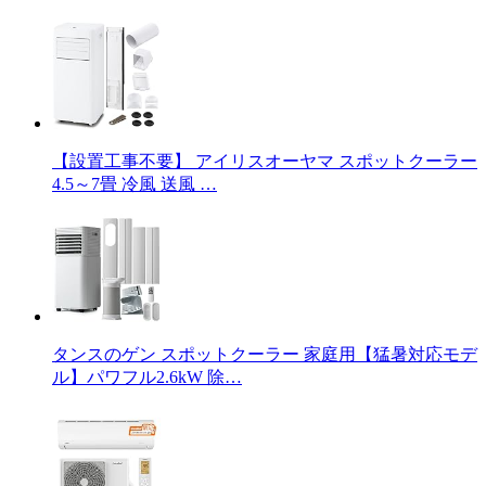
【設置工事不要】 アイリスオーヤマ スポットクーラー
4.5～7畳 冷風 送風 …
タンスのゲン スポットクーラー 家庭用【猛暑対応モデ
ル】パワフル2.6kW 除…