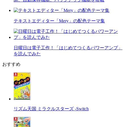
テキストエディター「Mery」の配色テーマ集
日曜日は電子工作！「はじめてつくるパワーアンプ」
を読んでみた
おすすめ
リズム天国 ミラクルスターズ -Switch