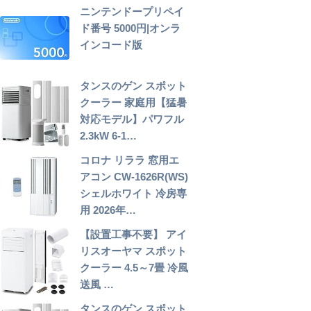
ニンテンドープリペイ
ド番号 5000円|オンラ
インコード版
タンスのゲン スポット
クーラー 家庭用【猛暑
対応モデル】パワフル
2.3kW 6-1…
コロナ リララ 窓用エ
アコン CW-1626R(WS)
シェルホワイト 冷房専
用 2026年…
【設置工事不要】 アイ
リスオーヤマ スポット
クーラー 4.5～7畳 冷風
送風 …
タンスのゲン スポット