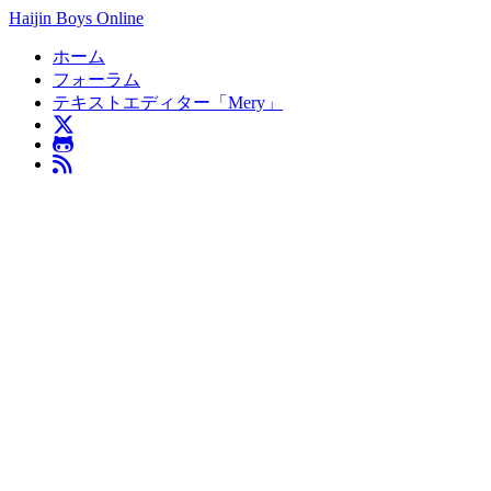
Haijin Boys Online
ホーム
フォーラム
テキストエディター「Mery」