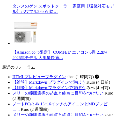
タンスのゲン スポットクーラー 家庭用【猛暑対応モデ
ル】パワフル2.6kW 除…
【Amazon.co.jp限定】 COMFEE' エアコン 6畳 2.2kw
2026年モデル 大風量快適…
最近のフォーラム
HTMLプレビュープラグイン
abeq (1 時間前)
【雑談】Markdown プラグインで遊ぼう
Kuro (4 日前)
【雑談】Markdown プラグインで遊ぼう
みぺ (4 日前)
メリーの範囲選択の起点と終点に目印をつけたい
Kuro
(2 週間前)
ノートPCの 4k 13~16インチのアイコンとMDプレビ
ュ...
Kuro (2 週間前)
メリーの範囲選択の起点と終点に目印をつけたい
いお