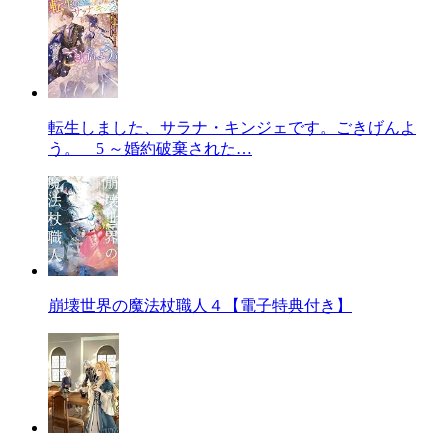
転生しました、サラナ・キンジェです。ごきげんよ
う。 5 ～婚約破棄された…
崩壊世界の魔法杖職人４【電子特典付き】