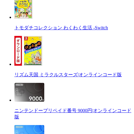
トモダチコレクション わくわく生活 -Switch
リズム天国 ミラクルスターズ|オンラインコード版
ニンテンドープリペイド番号 9000円|オンラインコード
版