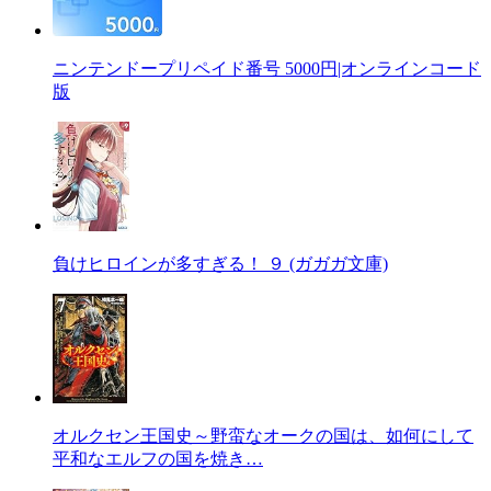
ニンテンドープリペイド番号 5000円|オンラインコード
版
負けヒロインが多すぎる！ ９ (ガガガ文庫)
オルクセン王国史～野蛮なオークの国は、如何にして
平和なエルフの国を焼き…