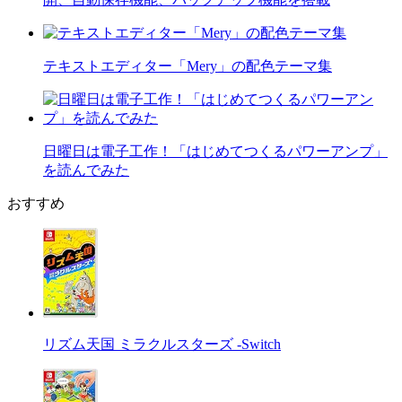
テキストエディター「Mery」の配色テーマ集
日曜日は電子工作！「はじめてつくるパワーアンプ」
を読んでみた
おすすめ
リズム天国 ミラクルスターズ -Switch