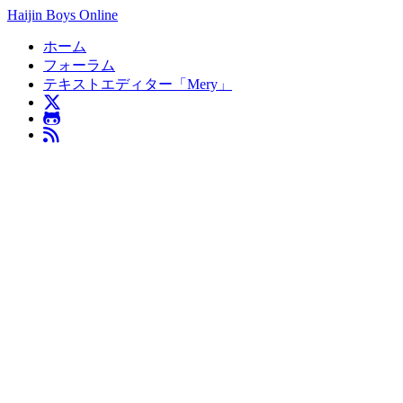
Haijin Boys Online
ホーム
フォーラム
テキストエディター「Mery」