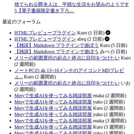
捨てられ公爵夫人は、平穏な生活をお望みのようです
5【電子書籍限定書き下ろ…
最近のフォーラム
HTMLプレビュープラグイン
Kuro (1 日前)
HTMLプレビュープラグイン
abeq (2 日前)
【雑談】Markdown プラグインで遊ぼう
Kuro (5 日前)
【雑談】Markdown プラグインで遊ぼう
みぺ (5 日前)
メリーの範囲選択の起点と終点に目印をつけたい
Kuro
(2 週間前)
ノートPCの 4k 13~16インチのアイコンとMDプレビ
ュ...
Kuro (2 週間前)
メリーの範囲選択の起点と終点に目印をつけたい
いお
(2 週間前)
Meryで生成AIを使ってみる雑談部屋
enaka (2 週間前)
Meryで生成AIを使ってみる雑談部屋
yuko (2 週間前)
Meryで生成AIを使ってみる雑談部屋
Kuro (2 週間前)
Meryで生成AIを使ってみる雑談部屋
yuko (2 週間前)
Meryで生成AIを使ってみる雑談部屋
enaka (3 週間前)
Meryで生成AIを使ってみる雑談部屋
Kuro (3 週間前)
Meryで生成AIを使ってみる雑談部屋
yuko (3 週間前)