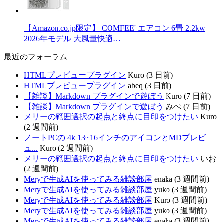
【Amazon.co.jp限定】 COMFEE' エアコン 6畳 2.2kw
2026年モデル 大風量快適…
最近のフォーラム
HTMLプレビュープラグイン
Kuro (3 日前)
HTMLプレビュープラグイン
abeq (3 日前)
【雑談】Markdown プラグインで遊ぼう
Kuro (7 日前)
【雑談】Markdown プラグインで遊ぼう
みぺ (7 日前)
メリーの範囲選択の起点と終点に目印をつけたい
Kuro
(2 週間前)
ノートPCの 4k 13~16インチのアイコンとMDプレビ
ュ...
Kuro (2 週間前)
メリーの範囲選択の起点と終点に目印をつけたい
いお
(2 週間前)
Meryで生成AIを使ってみる雑談部屋
enaka (3 週間前)
Meryで生成AIを使ってみる雑談部屋
yuko (3 週間前)
Meryで生成AIを使ってみる雑談部屋
Kuro (3 週間前)
Meryで生成AIを使ってみる雑談部屋
yuko (3 週間前)
Meryで生成AIを使ってみる雑談部屋
enaka (3 週間前)