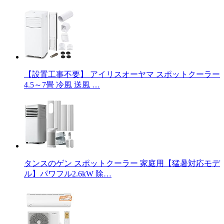
【設置工事不要】 アイリスオーヤマ スポットクーラー
4.5～7畳 冷風 送風 …
タンスのゲン スポットクーラー 家庭用【猛暑対応モデ
ル】パワフル2.6kW 除…