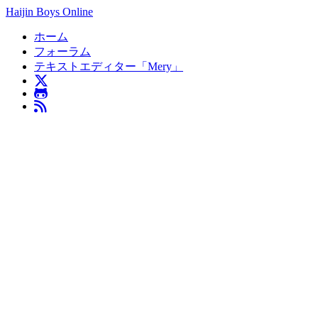
Haijin Boys Online
ホーム
フォーラム
テキストエディター「Mery」