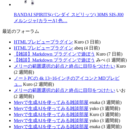
BANDAI SPIRITS(バンダイ スピリッツ) 30MS SIS-J00
メルンジャ[カラーA] 色…
最近のフォーラム
HTMLプレビュープラグイン
Kuro (3 日前)
HTMLプレビュープラグイン
abeq (4 日前)
【雑談】Markdown プラグインで遊ぼう
Kuro (7 日前)
【雑談】Markdown プラグインで遊ぼう
みぺ (1 週間前)
メリーの範囲選択の起点と終点に目印をつけたい
Kuro
(2 週間前)
ノートPCの 4k 13~16インチのアイコンとMDプレビ
ュ...
Kuro (2 週間前)
メリーの範囲選択の起点と終点に目印をつけたい
いお
(2 週間前)
Meryで生成AIを使ってみる雑談部屋
enaka (3 週間前)
Meryで生成AIを使ってみる雑談部屋
yuko (3 週間前)
Meryで生成AIを使ってみる雑談部屋
Kuro (3 週間前)
Meryで生成AIを使ってみる雑談部屋
yuko (3 週間前)
Meryで生成AIを使ってみる雑談部屋
enaka (3 週間前)