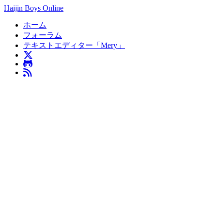
Haijin Boys Online
ホーム
フォーラム
テキストエディター「Mery」