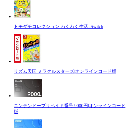
トモダチコレクション わくわく生活 -Switch
リズム天国 ミラクルスターズ|オンラインコード版
ニンテンドープリペイド番号 9000円|オンラインコード
版