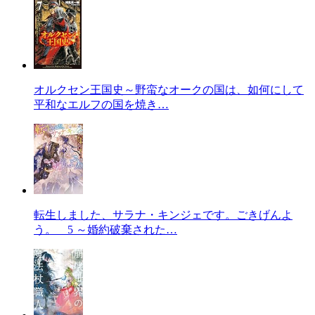
オルクセン王国史～野蛮なオークの国は、如何にして
平和なエルフの国を焼き…
転生しました、サラナ・キンジェです。ごきげんよ
う。 5 ～婚約破棄された…