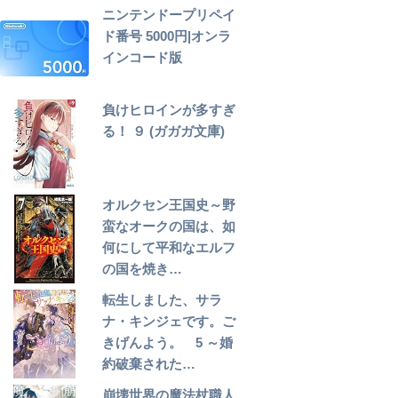
ニンテンドープリペイ
ド番号 5000円|オンラ
インコード版
負けヒロインが多すぎ
る！ ９ (ガガガ文庫)
オルクセン王国史～野
蛮なオークの国は、如
何にして平和なエルフ
の国を焼き…
転生しました、サラ
ナ・キンジェです。ご
きげんよう。 5 ～婚
約破棄された…
崩壊世界の魔法杖職人