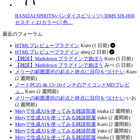
BANDAI SPIRITS(バンダイスピリッツ) 30MS SIS-H00
セスティエ[カラーC] 色…
最近のフォーラム
HTMLプレビュープラグイン
Kuro (1 日前)
HTMLプレビュープラグイン
abeq (2 日前)
【雑談】Markdown プラグインで遊ぼう
Kuro (5 日前)
【雑談】Markdown プラグインで遊ぼう
みぺ (5 日前)
メリーの範囲選択の起点と終点に目印をつけたい
Kuro
(2 週間前)
ノートPCの 4k 13~16インチのアイコンとMDプレビ
ュ...
Kuro (2 週間前)
メリーの範囲選択の起点と終点に目印をつけたい
いお
(2 週間前)
Meryで生成AIを使ってみる雑談部屋
enaka (2 週間前)
Meryで生成AIを使ってみる雑談部屋
yuko (2 週間前)
Meryで生成AIを使ってみる雑談部屋
Kuro (2 週間前)
Meryで生成AIを使ってみる雑談部屋
yuko (2 週間前)
Meryで生成AIを使ってみる雑談部屋
enaka (3 週間前)