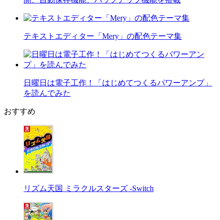
テキストエディター「Mery」の配色テーマ集
日曜日は電子工作！「はじめてつくるパワーアンプ」
を読んでみた
おすすめ
リズム天国 ミラクルスターズ -Switch