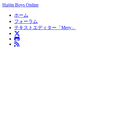
Haijin Boys Online
ホーム
フォーラム
テキストエディター「Mery」