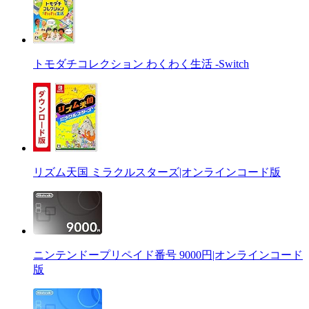
トモダチコレクション わくわく生活 -Switch
リズム天国 ミラクルスターズ|オンラインコード版
ニンテンドープリペイド番号 9000円|オンラインコード
版