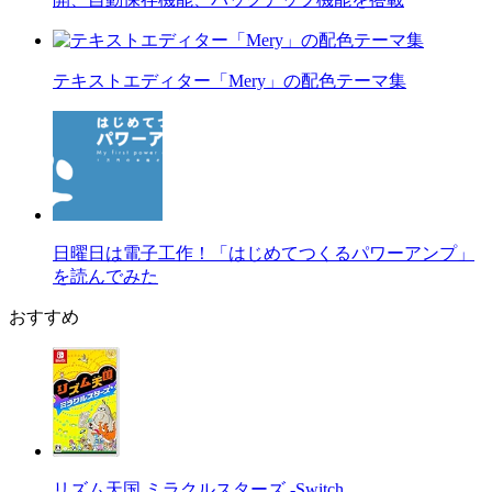
テキストエディター「Mery」の配色テーマ集
日曜日は電子工作！「はじめてつくるパワーアンプ」
を読んでみた
おすすめ
リズム天国 ミラクルスターズ -Switch