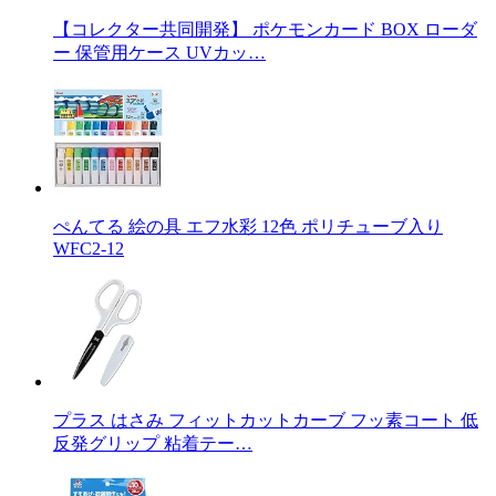
【コレクター共同開発】 ポケモンカード BOX ローダ
ー 保管用ケース UVカッ…
ぺんてる 絵の具 エフ水彩 12色 ポリチューブ入り
WFC2-12
プラス はさみ フィットカットカーブ フッ素コート 低
反発グリップ 粘着テー…