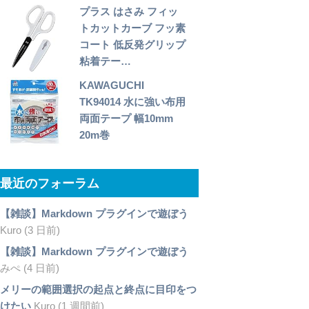
プラス はさみ フィッ
トカットカーブ フッ素
コート 低反発グリップ
粘着テー…
KAWAGUCHI
TK94014 水に強い布用
両面テープ 幅10mm
20m巻
最近のフォーラム
【雑談】Markdown プラグインで遊ぼう
Kuro (3 日前)
【雑談】Markdown プラグインで遊ぼう
みぺ (4 日前)
メリーの範囲選択の起点と終点に目印をつ
けたい
Kuro (1 週間前)