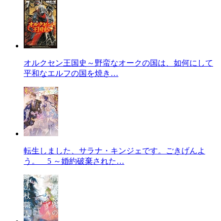
オルクセン王国史～野蛮なオークの国は、如何にして
平和なエルフの国を焼き…
転生しました、サラナ・キンジェです。ごきげんよ
う。 5 ～婚約破棄された…