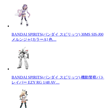
BANDAI SPIRITS(バンダイ スピリッツ) 30MS SIS-J00
メルンジャ[カラーA] 色…
BANDAI SPIRITS(バンダイ スピリッツ) 機動警察パト
レイバー EZY RG 1/48 AV…