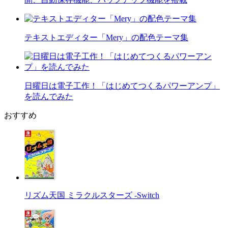
テキストエディター「Mery」の配色テーマ集
日曜日は電子工作！「はじめてつくるパワーアンプ」
を読んでみた
おすすめ
リズム天国 ミラクルスターズ -Switch