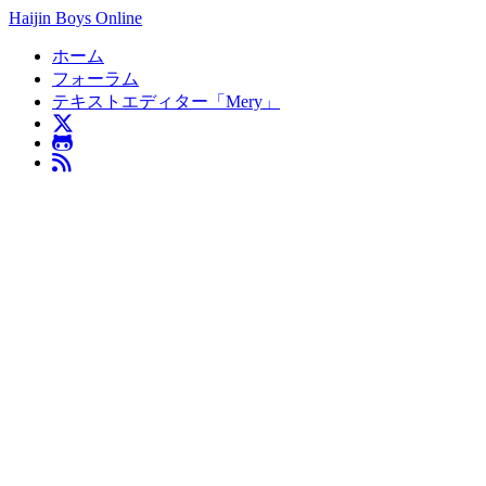
Haijin Boys Online
ホーム
フォーラム
テキストエディター「Mery」