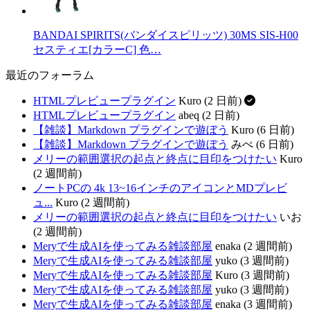
BANDAI SPIRITS(バンダイスピリッツ) 30MS SIS-H00
セスティエ[カラーC] 色…
最近のフォーラム
HTMLプレビュープラグイン
Kuro (2 日前)
HTMLプレビュープラグイン
abeq (2 日前)
【雑談】Markdown プラグインで遊ぼう
Kuro (6 日前)
【雑談】Markdown プラグインで遊ぼう
みぺ (6 日前)
メリーの範囲選択の起点と終点に目印をつけたい
Kuro
(2 週間前)
ノートPCの 4k 13~16インチのアイコンとMDプレビ
ュ...
Kuro (2 週間前)
メリーの範囲選択の起点と終点に目印をつけたい
いお
(2 週間前)
Meryで生成AIを使ってみる雑談部屋
enaka (2 週間前)
Meryで生成AIを使ってみる雑談部屋
yuko (3 週間前)
Meryで生成AIを使ってみる雑談部屋
Kuro (3 週間前)
Meryで生成AIを使ってみる雑談部屋
yuko (3 週間前)
Meryで生成AIを使ってみる雑談部屋
enaka (3 週間前)