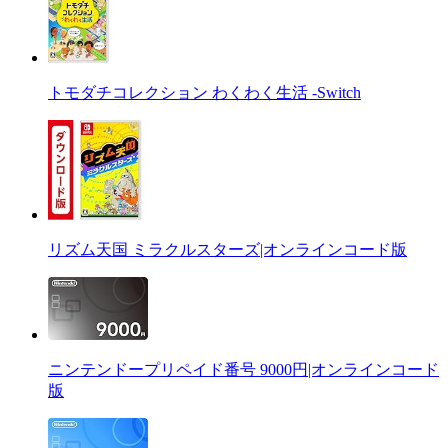
トモダチコレクション わくわく生活 -Switch
リズム天国 ミラクルスターズ|オンラインコード版
ニンテンドープリペイド番号 9000円|オンラインコード
版