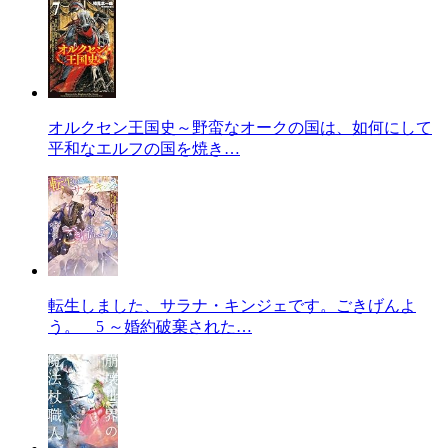
オルクセン王国史～野蛮なオークの国は、如何にして
平和なエルフの国を焼き…
転生しました、サラナ・キンジェです。ごきげんよ
う。 5 ～婚約破棄された…