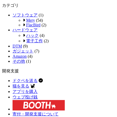
カテゴリ
ソフトウェア
(1)
Mery
(54)
FlacBird
(2)
ハードウェア
ハック
(4)
電子工作
(2)
DTM
(9)
ガジェット
(7)
Amazon
(4)
その他
(1)
開発支援
ドクペを送る
猫を見る
アプリを購入
ウェブ投げ銭
寄付・開発支援について