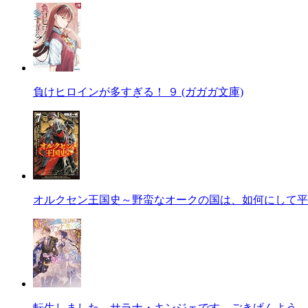
負けヒロインが多すぎる！ ９ (ガガガ文庫)
オルクセン王国史～野蛮なオークの国は、如何にして平
転生しました、サラナ・キンジェです。ごきげんよう。