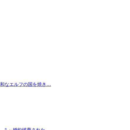
和なエルフの国を焼き…
 5 ～婚約破棄された…