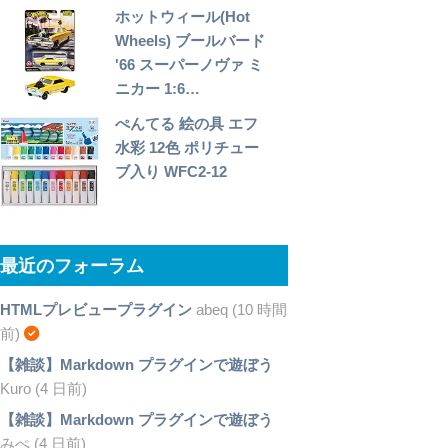
ホットウィール(Hot
Wheels) ブールバード
'66 スーパーノヴァ ミ
ニカー 1:6…
ぺんてる 絵の具 エフ
水彩 12色 ポリチュー
ブ入り WFC2-12
最近のフォーラム
HTMLプレビュープラグイン
abeq (10 時間
前)
【雑談】Markdown プラグインで遊ぼう
Kuro (4 日前)
【雑談】Markdown プラグインで遊ぼう
みぺ (4 日前)