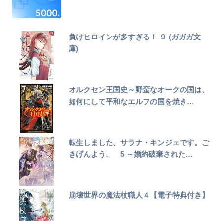
負けヒロインが多すぎる！ ９ (ガガガ文
庫)
オルクセン王国史～野蛮なオークの国は、
如何にして平和なエルフの国を焼き…
転生しました、サラナ・キンジェです。ご
きげんよう。 5 ～婚約破棄された…
崩壊世界の魔法杖職人４【電子特典付き】