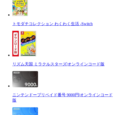
トモダチコレクション わくわく生活 -Switch
リズム天国 ミラクルスターズ|オンラインコード版
ニンテンドープリペイド番号 9000円|オンラインコード
版