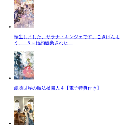
転生しました、サラナ・キンジェです。ごきげんよ
う。 5 ～婚約破棄された…
崩壊世界の魔法杖職人４【電子特典付き】