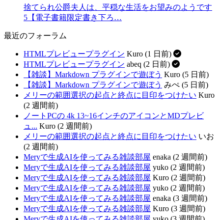
捨てられ公爵夫人は、平穏な生活をお望みのようです
5【電子書籍限定書き下ろ…
最近のフォーラム
HTMLプレビュープラグイン
Kuro (1 日前)
HTMLプレビュープラグイン
abeq (2 日前)
【雑談】Markdown プラグインで遊ぼう
Kuro (5 日前)
【雑談】Markdown プラグインで遊ぼう
みぺ (5 日前)
メリーの範囲選択の起点と終点に目印をつけたい
Kuro
(2 週間前)
ノートPCの 4k 13~16インチのアイコンとMDプレビ
ュ...
Kuro (2 週間前)
メリーの範囲選択の起点と終点に目印をつけたい
いお
(2 週間前)
Meryで生成AIを使ってみる雑談部屋
enaka (2 週間前)
Meryで生成AIを使ってみる雑談部屋
yuko (2 週間前)
Meryで生成AIを使ってみる雑談部屋
Kuro (2 週間前)
Meryで生成AIを使ってみる雑談部屋
yuko (2 週間前)
Meryで生成AIを使ってみる雑談部屋
enaka (3 週間前)
Meryで生成AIを使ってみる雑談部屋
Kuro (3 週間前)
Meryで生成AIを使ってみる雑談部屋
yuko (3 週間前)