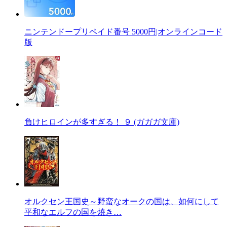
ニンテンドープリペイド番号 5000円|オンラインコード
版
負けヒロインが多すぎる！ ９ (ガガガ文庫)
オルクセン王国史～野蛮なオークの国は、如何にして
平和なエルフの国を焼き…