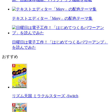
テキストエディター「Mery」の配色テーマ集
日曜日は電子工作！「はじめてつくるパワーアンプ」
を読んでみた
おすすめ
リズム天国 ミラクルスターズ -Switch