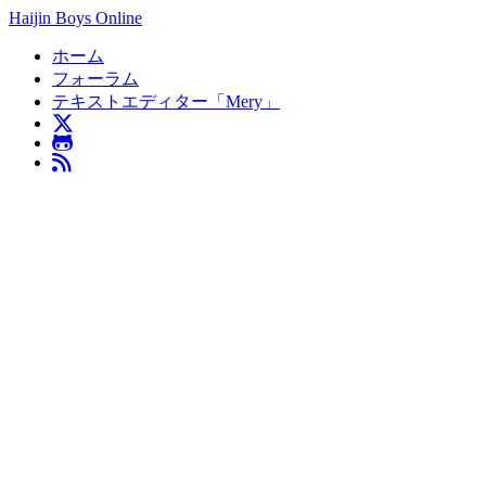
Haijin Boys Online
ホーム
フォーラム
テキストエディター「Mery」