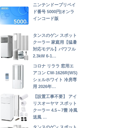
ニンテンドープリペイ
ド番号 5000円|オンラ
インコード版
タンスのゲン スポット
クーラー 家庭用【猛暑
対応モデル】パワフル
2.3kW 6-1…
コロナ リララ 窓用エ
アコン CW-1626R(WS)
シェルホワイト 冷房専
用 2026年…
【設置工事不要】 アイ
リスオーヤマ スポット
クーラー 4.5～7畳 冷風
送風 …
タンスのゲン スポット