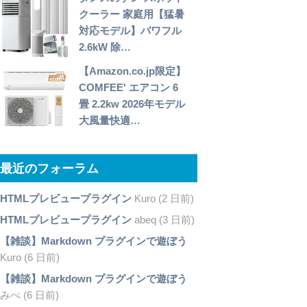
クーラー 家庭用【猛暑
対応モデル】パワフル
2.6kW 除…
【Amazon.co.jp限定】
COMFEE' エアコン 6
畳 2.2kw 2026年モデル
大風量快適…
最近のフォーラム
HTMLプレビュープラグイン
Kuro (2 日前)
HTMLプレビュープラグイン
abeq (3 日前)
【雑談】Markdown プラグインで遊ぼう
Kuro (6 日前)
【雑談】Markdown プラグインで遊ぼう
みぺ (6 日前)