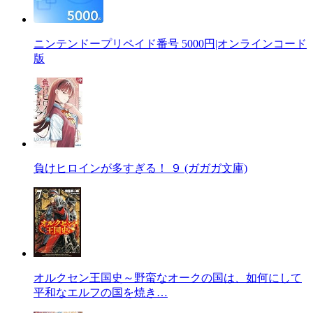
ニンテンドープリペイド番号 5000円|オンラインコード
版
負けヒロインが多すぎる！ ９ (ガガガ文庫)
オルクセン王国史～野蛮なオークの国は、如何にして
平和なエルフの国を焼き…