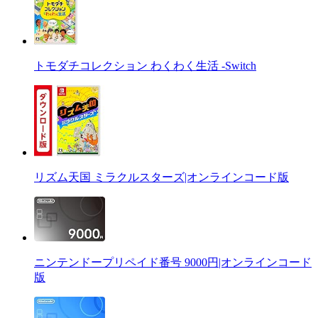
トモダチコレクション わくわく生活 -Switch
リズム天国 ミラクルスターズ|オンラインコード版
ニンテンドープリペイド番号 9000円|オンラインコード
版