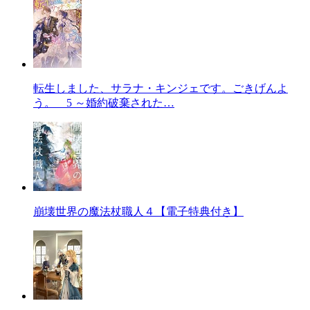
転生しました、サラナ・キンジェです。ごきげんよ
う。 5 ～婚約破棄された…
崩壊世界の魔法杖職人４【電子特典付き】