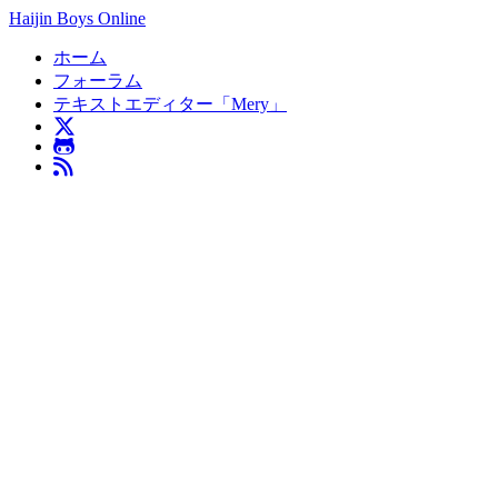
Haijin Boys Online
ホーム
フォーラム
テキストエディター「Mery」