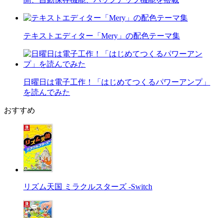
テキストエディター「Mery」の配色テーマ集
日曜日は電子工作！「はじめてつくるパワーアンプ」
を読んでみた
おすすめ
リズム天国 ミラクルスターズ -Switch