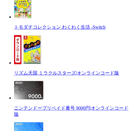
トモダチコレクション わくわく生活 -Switch
リズム天国 ミラクルスターズ|オンラインコード版
ニンテンドープリペイド番号 9000円|オンラインコード
版