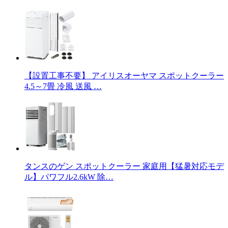
【設置工事不要】 アイリスオーヤマ スポットクーラー
4.5～7畳 冷風 送風 …
タンスのゲン スポットクーラー 家庭用【猛暑対応モデ
ル】パワフル2.6kW 除…