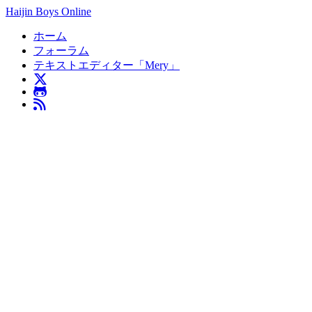
Haijin Boys Online
ホーム
フォーラム
テキストエディター「Mery」