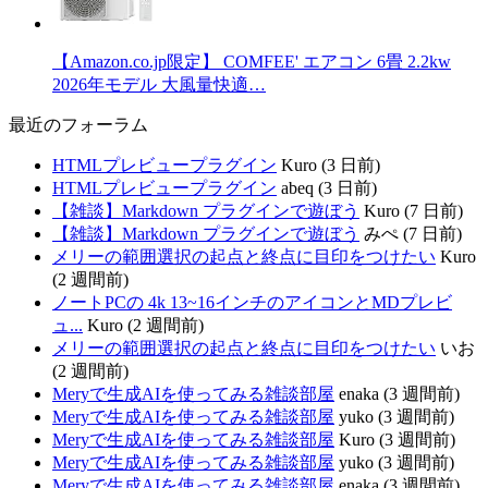
【Amazon.co.jp限定】 COMFEE' エアコン 6畳 2.2kw
2026年モデル 大風量快適…
最近のフォーラム
HTMLプレビュープラグイン
Kuro (3 日前)
HTMLプレビュープラグイン
abeq (3 日前)
【雑談】Markdown プラグインで遊ぼう
Kuro (7 日前)
【雑談】Markdown プラグインで遊ぼう
みぺ (7 日前)
メリーの範囲選択の起点と終点に目印をつけたい
Kuro
(2 週間前)
ノートPCの 4k 13~16インチのアイコンとMDプレビ
ュ...
Kuro (2 週間前)
メリーの範囲選択の起点と終点に目印をつけたい
いお
(2 週間前)
Meryで生成AIを使ってみる雑談部屋
enaka (3 週間前)
Meryで生成AIを使ってみる雑談部屋
yuko (3 週間前)
Meryで生成AIを使ってみる雑談部屋
Kuro (3 週間前)
Meryで生成AIを使ってみる雑談部屋
yuko (3 週間前)
Meryで生成AIを使ってみる雑談部屋
enaka (3 週間前)